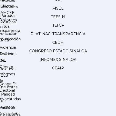
Procesos
Electas
lectorales
FISEL
AMCEE
Partidos
TEESIN
Biblioteca
Políticos
TEPJF
Virtual
ansparencia
Educación
PLAT. NAC. TRANSPARENCIA
municación
Cívica
CEDH
Violencia
CONGRESO ESTADO SINALOA
Acuerdos
Política
INFOMEX SINALOA
INE
de
Género
CEAIP
Boletines
Informes
IEES
de
Geografía
Encuestas
Electoral
Paridad
nvocatorias
de
Género
Avisos de
Privacidad
ansmisiones