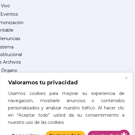
 Vivo
Eventos
monización
ntable
Denuncias
istema
nstitucional
e Archivos
Órgano
Interno
Valoramos tu privacidad
de
Control
Usamos cookies para mejorar su experiencia de
navegación, mostrarle anuncios o contenidos
reguntas
personalizados y analizar nuestro tráfico. Al hacer clic
recuentes
en “Aceptar todo” usted da su consentimiento a
INSCRIPCIÓN
nuestro uso de las cookies.
DE
PROVEEDORES